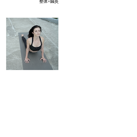
​整体×鍼灸
連絡先
日本、〒150-0013 東京都渋谷区恵比寿４丁
目２４−３ シマダビル201
furuta@full-hari.com