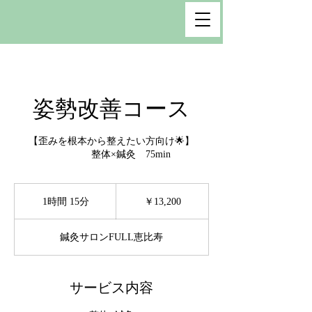
姿勢改善コース
【歪みを根本から整えたい方向け🌟】​
整体×鍼灸 75min
13,200
円
1時間 15分
1
￥13,200
時
1
鍼灸サロンFULL恵比寿
5
分
サービス内容